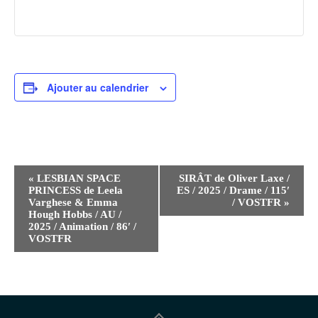
Ajouter au calendrier
Navigation
«
LESBIAN SPACE
SIRÂT de Oliver Laxe /
PRINCESS de Leela
ES / 2025 / Drame / 115′
Évènement
Varghese & Emma
/ VOSTFR
»
Hough Hobbs / AU /
2025 / Animation / 86′ /
VOSTFR