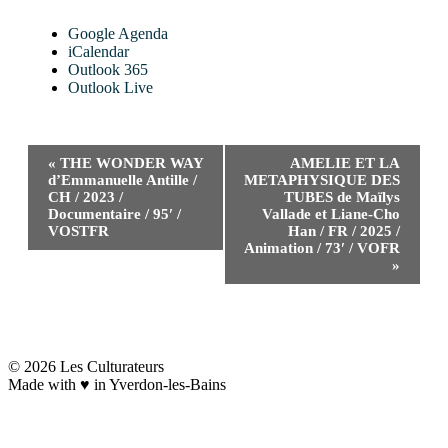
Google Agenda
iCalendar
Outlook 365
Outlook Live
Navigation
«
THE WONDER WAY
AMELIE ET LA
Évènement
d’Emmanuelle Antille /
METAPHYSIQUE DES
CH / 2023 /
TUBES de Maïlys
Documentaire / 95′ /
Vallade et Liane-Cho
VOSTFR
Han / FR / 2025 /
Animation / 73′ / VOFR
»
©
2026
Les Culturateurs
Made with ♥︎ in Yverdon-les-Bains