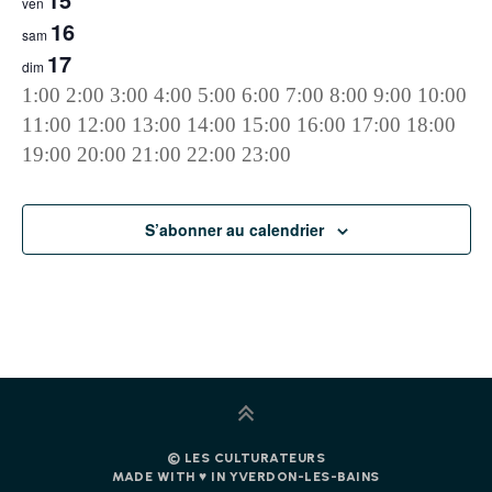
ven
16
sam
17
dim
0:00
1:00
2:00
3:00
4:00
5:00
6:00
7:00
8:00
9:00
10:00
11:00
12:00
13:00
14:00
15:00
16:00
17:00
18:00
0:00
19:00
20:00
21:00
22:00
23:00
lundi,
mardi,
mercredi,
jeudi,
vendredi,
samedi,
dimanche,
No
No
No
No
No
No
No
events
events
events
events
events
events
events
mai
mai
mai
mai
mai
mai
mai
S’abonner au calendrier
on
on
on
on
on
on
on
11,
12,
13,
14,
15,
16,
17,
this
this
this
this
this
this
this
2026
2026
2026
2026
2026
2026
2026
day.
day.
day.
day.
day.
day.
day.
©
LES CULTURATEURS
MADE WITH ♥︎ IN YVERDON-LES-BAINS