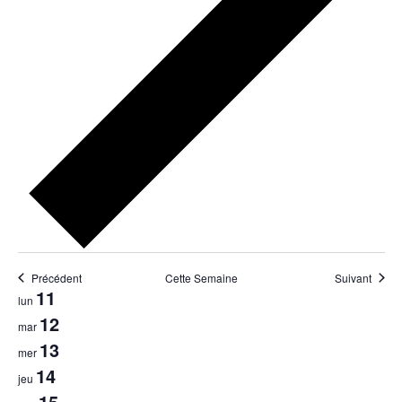
Précédent
Cette Semaine
Suivant
Semaine
11
lun
12
mar
du
13
mer
14
Évènements
jeu
15