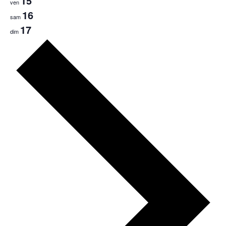
15
ven
16
sam
17
dim
Semaine
suivante